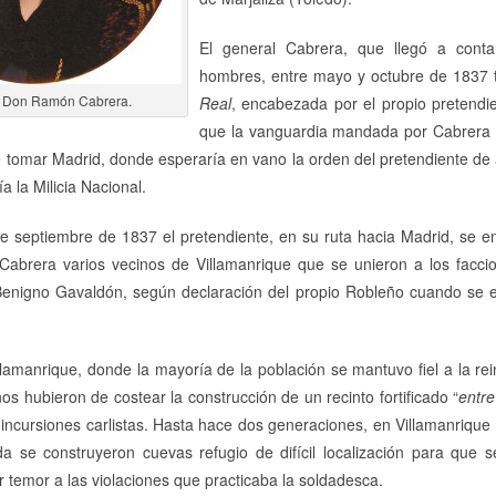
El general Cabrera, que llegó a cont
hombres, entre mayo y octubre de 1837 
l Don Ramón Cabrera.
Real
, encabezada por el propio pretendi
que la vanguardia mandada por Cabrera l
e tomar Madrid, donde esperaría en vano la orden del pretendiente de 
a la Milicia Nacional.
e septiembre de 1837 el pretendiente, en su ruta hacia Madrid, se 
Cabrera varios vecinos de Villamanrique que se unieron a los faccio
enigno Gavaldón, según declaración del propio Robleño cuando se ent
llamanrique, donde la mayoría de la población se mantuvo fiel a la re
inos hubieron de costear la construcción de un recinto fortificado “
entre
 incursiones carlistas. Hasta hace dos generaciones, en Villamanrique
a se construyeron cuevas refugio de difícil localización para que 
or temor a las violaciones que practicaba la soldadesca.