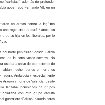
mo “carlistas”, además de pretender
había gobernado Fernando VII, en un
antaron en armas contra la legítima
ndo una regencia que duró 7 años, los
o de su hija en los liberales, por lo
ñola.
 del norte peninsular, desde Galicia
enso en la zona vasco-navarra. No
sur estaba a salvo de operaciones de
habían hecho fuertes en terrenos
emadura, Andalucía y, especialmente
 de Aragón y norte de Valencia, desde
era lanzaba incursiones de grupos
 enlazaba con otro grupo carlista
l guerrillero “Palillos” situado cerca