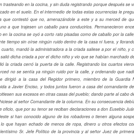
trasteando en la cocina, y sin duda registrando porque después se vio
cado en el suelo. En el intermedio de todas estas ocurrencias le pregu
 a que contestó que no, amenazándole a este y a su merced de que 
no a que trajesen un caballo para conducirlos. Permanecieron ence
o en la cocina se oyó a corto rato pisadas como de caballo por la call
nte tiempo sin oírse ningún ruido dentro de la casa ni fuera, y llora
 cuarto, mandó la administradora a la criada saliese a por el niño, 
salió dicha criada a por el dicho niño y vio que se habían marchado dej
ió la criada cerró la puerta de la calle. Registrando los cuartos viero
ced no se sentía ya ningún ruido por la calle, y ordenando que na
 dirigió a la casa del Regidor primero, miembro de la Guardia 
ida a Javier Enciso, y todos juntos fueron a casa del comandante de
epitiesen sus excesos en otras casas del pueblo; dando parte al cabo de
 hiciese al señor Comandante de la columna. En su consecuencia de
e oficio, que por su tenor se reciban declaraciones a don Eusebio Juá
ieste si han conocido alguno de los robadores o tienen alguna sos
 lo que hayan echado de menos de ropa, dinero u otros efectos con
entísimo Sr. Jefe Político de la provincia y al señor Juez de primera