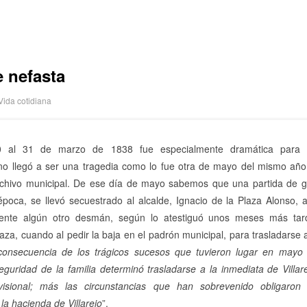
 nefasta
Vida cotidiana
 al 31 de marzo de 1838 fue especialmente dramática para al
o llegó a ser una tragedia como lo fue otra de mayo del mismo año
archivo municipal. De ese día de mayo sabemos que una partida de gu
 época, se llevó secuestrado al alcalde, Ignacio de la Plaza Alonso,
emente algún otro desmán, según lo atestiguó unos meses más tar
za, cuando al pedir la baja en el padrón municipal, para trasladarse a
onsecuencia de los trágicos sucesos que tuvieron lugar en mayo 
eguridad de la familia determinó trasladarse a la inmediata de Vill
ovisional; más las circunstancias que han sobrevenido obligaro
la hacienda de Villarejo
”.