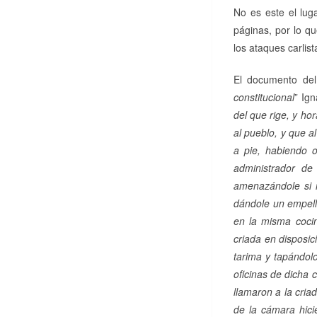
No es este el lug
páginas, por lo q
los ataques carlist
El documento del
constitucional
” Ign
del que rige, y h
al pueblo, y que 
a pie, habiendo 
administrador de
amenazándole si n
dándole un empell
en la misma coci
criada en disposi
tarima y tapándolo
oficinas de dicha
llamaron a la cria
de la cámara hici