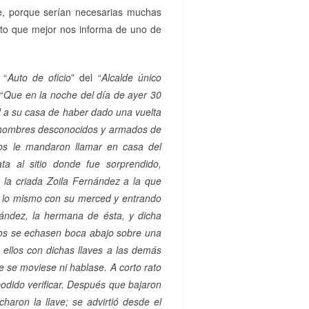
ue, porque serían necesarias muchas
nto que mejor nos informa de uno de
 “
Auto de oficio
” del “
Alcalde único
“
Que en la noche del día de ayer 30
d a su casa de haber dado una vuelta
os hombres desconocidos y armados de
dos le mandaron llamar en casa del
ta al sitio donde fue sorprendido,
r la criada Zoila Fernández a la que
do lo mismo con su merced y entrando
ández, la hermana de ésta, y dicha
os se echasen boca abajo sobre una
e ellos con dichas llaves a las demás
 se moviese ni hablase. A corto rato
podido verificar. Después que bajaron
haron la llave; se advirtió desde el