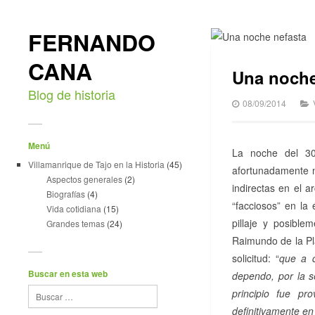
FERNANDO
CANA
Una noche
Blog de historia
08/09/2014
Menú
La noche del 30
Villamanrique de Tajo en la Historia
(45)
afortunadamente n
Aspectos generales
(2)
indirectas en el 
Biografías
(4)
“facciosos” en la
Vida cotidiana
(15)
pillaje y posibl
Grandes temas
(24)
Raimundo de la Pla
solicitud: “
que a c
Buscar en esta web
dependo, por la s
principio fue pr
definitivamente en 