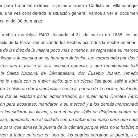
ar para tratar en extenso la primera Guerra Carlista en Villamanriq
ue, una vez considerada la situación general, vamos a ver el docume
as, el del 30 de marzo.
 archivo municipal P403, fechado el 31 de marzo de 1838, es un
acio de la Plaza, denunciando los hechos ocurridos la noche anterior: 
ora de las diez de la misma poco más o menos, se regresaba su merce
al llegar a la esquina de su hermano Antonino fue sorprendido por d
otros dos o tres a la otra esquina opuesta, y que reuniéndose to
 la Salina Nacional de Cárcaballana, don Eusebio Juárez, inmedia
o lo hacía con el mayor sigilo; que en efecto llamando salió a abri
ón la hicieron dar trompiquillas hasta la puerta de la cocina; hacien
na donde estaban dicho administrador, su mujer doña Dorotea Fern
ción para acostarse; mandaron a su merced y a los demás mencionad
s les pidieron las llaves, y con el mayor sigilo se dirigieron cuatro d
 casa, quedando uno al cuidado con un sable en la mano para que nadie
da para que abriese la puerta de la cámara porque ellos no lo habían 
eron a todos entrarse en uno de los cuartos cerrando la puerta, y ec