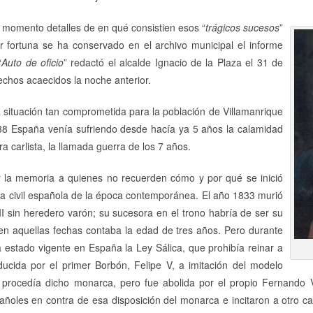
 momento detalles de en qué consistien esos “
trágicos sucesos
”
 fortuna se ha conservado en el archivo municipal el informe
“
Auto de oficio
” redactó el alcalde Ignacio de la Plaza el 31 de
chos acaecidos la noche anterior.
 situación tan comprometida para la población de Villamanrique
8 España venía sufriendo desde hacía ya 5 años la calamidad
a carlista, la llamada guerra de los 7 años.
 la memoria a quienes no recuerden cómo y por qué se inició
ra civil española de la época contemporánea. El año 1833 murió
I sin heredero varón; su sucesora en el trono habría de ser su
e en aquellas fechas contaba la edad de tres años. Pero durante
ía estado vigente en España la Ley Sálica, que prohibía reinar a
oducida por el primer Borbón, Felipe V, a imitación del modelo
procedía dicho monarca, pero fue abolida por el propio Fernando V
oles en contra de esa disposición del monarca e incitaron a otro can