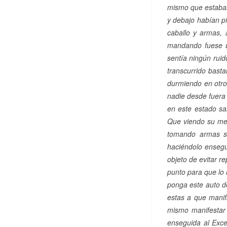
mismo que estaban 
y debajo habían pi
caballo y armas,
mandando fuese u
sentía ningún ruid
transcurrido basta
durmiendo en otro
nadie desde fuera 
en este estado sal
Que viendo su mer
tomando armas se
haciéndolo ensegu
objeto de evitar r
punto para que lo
ponga este auto d
estas a que manif
mismo manifestar
enseguida al Excel