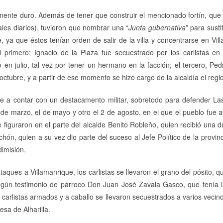
mente duro. Además de tener que construir el mencionado fortín, que 
les diarios), tuvieron que nombrar una “
Junta gubernativa
” para sust
 ya que éstos tenían orden de salir de la villa y concentrarse en Villa
el primero; Ignacio de la Plaza fue secuestrado por los carlistas e
en julio, tal vez por tener un hermano en la facción; el tercero, Ped
octubre, y a partir de ese momento se hizo cargo de la alcaldía el reg
se a contar con un destacamento militar, sobretodo para defender La
 de marzo, el de mayo y otro el 2 de agosto, en el que el pueblo fue 
 figuraron en el parte del alcalde Benito Robleño, quien recibió una 
nchón, quien a su vez dio parte del suceso al Jefe Político de la provin
dimisión.
taques a Villamanrique, los carlistas se llevaron el grano del pósito, 
egún testimonio de párroco Don Juan José Zavala Gasco, que tenía 
 carlistas armados y a caballo se llevaron secuestrados a varios veci
esa de Alharilla.