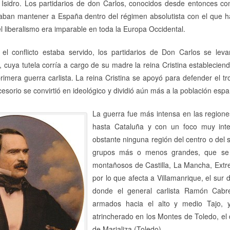
Isidro. Los partidarios de don Carlos, conocidos desde entonces co
eaban mantener a España dentro del régimen absolutista con el que 
 liberalismo era imparable en toda la Europa Occidental.
 el conflicto estaba servido, los partidarios de Don Carlos se lev
I, cuya tutela corría a cargo de su madre la reina Cristina establecie
mera guerra carlista. La reina Cristina se apoyó para defender el tron
cesorio se convirtió en ideológico y dividió aún más a la población espa
La guerra fue más intensa en las regiones
hasta Cataluña y con un foco muy int
obstante ninguna región del centro o del 
grupos más o menos grandes, que se 
montañosos de Castilla, La Mancha, Extr
por lo que afecta a Villamanrique, el sur
donde el general carlista Ramón Cabr
armados hacia el alto y medio Tajo, y
atrincherado en los Montes de Toledo, el de
de Marjaliza (Toledo).