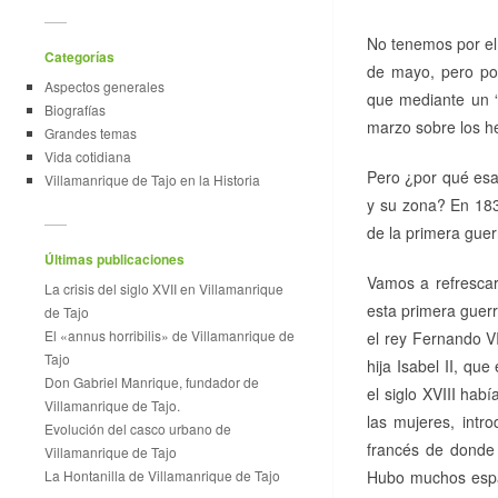
No tenemos por el
Categorías
de mayo, pero por
Aspectos generales
que mediante un 
Biografías
marzo sobre los he
Grandes temas
Vida cotidiana
Pero ¿por qué esa
Villamanrique de Tajo en la Historia
y su zona? En 183
de la primera guerr
Últimas publicaciones
Vamos a refrescar
La crisis del siglo XVII en Villamanrique
esta primera guer
de Tajo
El «annus horribilis» de Villamanrique de
el rey Fernando VI
Tajo
hija Isabel II, qu
Don Gabriel Manrique, fundador de
el siglo XVIII hab
Villamanrique de Tajo.
las mujeres, intr
Evolución del casco urbano de
francés de donde 
Villamanrique de Tajo
La Hontanilla de Villamanrique de Tajo
Hubo muchos españ