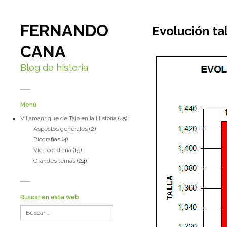
FERNANDO
Evolución ta
CANA
Blog de historia
Menú
Villamanrique de Tajo en la Historia
(45)
Aspectos generales
(2)
Biografías
(4)
Vida cotidiana
(15)
Grandes temas
(24)
Buscar en esta web