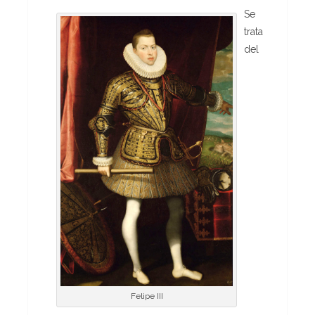
Se
trata
del
Felipe III