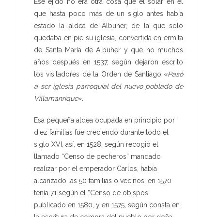
Ese ejido no era otra cosa que el solar en el
que hasta poco más de un siglo antes había
estado la aldea de Albuher, de la que solo
quedaba en pie su iglesia, convertida en ermita
de Santa María de Albuher y que no muchos
años después en 1537, según dejaron escrito
los visitadores de la Orden de Santiago «
Pasó
a ser iglesia parroquial del nuevo poblado de
Villamanrique
».
Esa pequeña aldea ocupada en principio por
diez familias fue creciendo durante todo el
siglo XVI, así, en 1528, según recogió el
llamado “Censo de pecheros” mandado
realizar por el emperador Carlos, había
alcanzado las 50 familias o vecinos; en 1570
tenía 71 según el “Censo de obispos”
publicado en 1580, y en 1575, según consta en
la escritura de compra del pueblo por doña