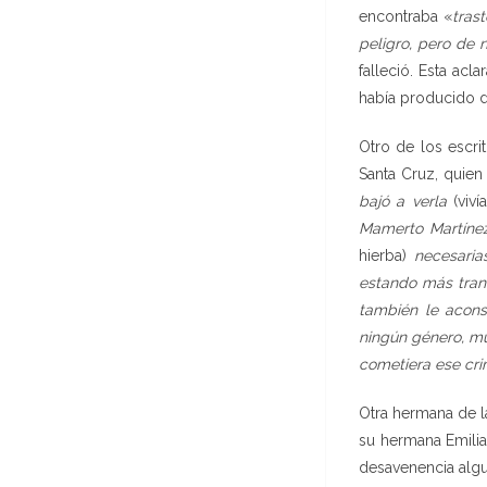
encontraba «
tras
peligro, pero de
falleció. Esta ac
había producido d
Otro de los escri
Santa Cruz, quien
bajó a verla
(viv
Mamerto Martíne
hierba)
necesaria
estando más tranq
también le acons
ningún género, mu
cometiera ese cr
Otra hermana de l
su hermana Emilian
desavenencia algu