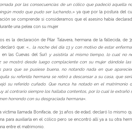
tornada por las consecuencias de un cólico que padeció aquella no
 ningún modo que pudo ser luchando…
» ya que por la postura del c
laración se comprende si consideramos que el asesino había declar
urante una pelea con su mujer
tos es la declaración de Pilar Talavera, hermana de la fallecida, de
 declaró que: «…
la noche del día 13 y con motivo de estar enferma
ía en las Cuevas del Sur)
y asistirla al mismo tiempo, lo cual no 
z se mostró desde luego complaciente con su mujer dándole la
s para que se pusiese buena, no notando nada en que aparecier
uila su referida hermana se retiró a descansar a su casa, que sería
ejó su referido cuñado. Que nunca ha notado en el matrimonio 
y al contrario siempre los hallaba contentos, por lo cual le extra
imen horrendo con su desgraciada hermana
«.
a víctima llamada Bonifacia, de 31 años de edad, declaró lo mismo que
a para auxiliarla en el cólico pero se encontró allí ya a su otra herm
na entre el matrimonio.