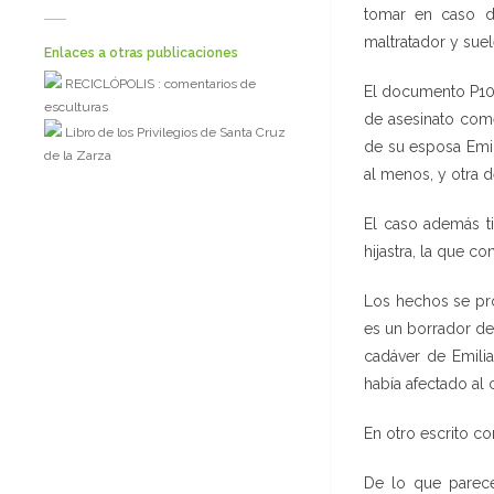
tomar en caso de
maltratador y suel
Enlaces a otras publicaciones
RECICLÓPOLIS : comentarios de
El documento P104
esculturas
de asesinato come
Libro de los Privilegios de Santa Cruz
de su esposa Emil
de la Zarza
al menos, y otra d
El caso además t
hijastra, la que 
Los hechos se pro
es un borrador de
cadáver de Emili
había afectado al
En otro escrito co
De lo que parece