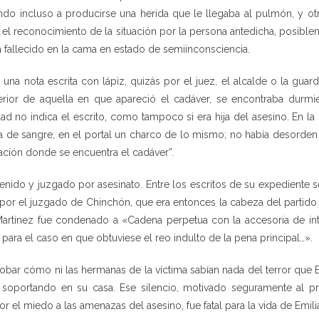
ndo incluso a producirse una herida que le llegaba al pulmón, y o
ro el reconocimiento de la situación por la persona antedicha, posibl
a fallecido en la cama en estado de semiinconsciencia.
una nota escrita con lápiz, quizás por el juez, el alcalde o la guardi
erior de aquella en que apareció el cadáver, se encontraba durmie
dad no indica el escrito, como tampoco si era hija del asesino. En l
a de sangre, en el portal un charco de lo mismo; no había desorde
tación donde se encuentra el cadáver”.
tenido y juzgado por asesinato. Entre los escritos de su expediente s
por el juzgado de Chinchón, que era entonces la cabeza del partido ju
rtínez fue condenado a «Cadena perpetua con la accesoria de interd
para el caso en que obtuviese el reo indulto de la pena principal…».
ar cómo ni las hermanas de la víctima sabían nada del terror que Emil
 soportando en su casa. Ese silencio, motivado seguramente al pri
r el miedo a las amenazas del asesino, fue fatal para la vida de Emili