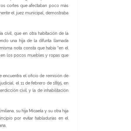
tros cortes que afectaban poco más
emente el juez municipal, demostraba
a civil, que en otra habitación de la
ndo una hija de la difunta llamada
a misma nota consta que había “en el
n en los pocos muebles y ropas que
e encuentra el oficio de remisión de
dicial, el 11 de febrero de 1895, en
icción civil y la de inhabilitación
iana, su hija Micaela y su otra hija
ncipio por evitar habladurías en el
ana.