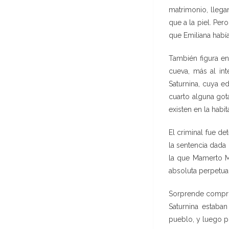
matrimonio, llega
que a la piel. Pe
que Emiliana habí
También figura en 
cueva, más al int
Saturnina, cuya e
cuarto alguna got
existen en la habi
El criminal fue de
la sentencia dada 
la que Mamerto Ma
absoluta perpetua 
Sorprende comprob
Saturnina estaban
pueblo, y luego po