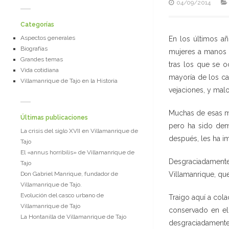
04/09/2014
Categorías
Aspectos generales
En los últimos a
Biografías
mujeres a manos d
Grandes temas
tras los que se o
Vida cotidiana
mayoría de los ca
Villamanrique de Tajo en la Historia
vejaciones, y mal
Muchas de esas mu
Últimas publicaciones
pero ha sido dema
La crisis del siglo XVII en Villamanrique de
después, les ha i
Tajo
El «annus horribilis» de Villamanrique de
Desgraciadamente
Tajo
Don Gabriel Manrique, fundador de
Villamanrique, qu
Villamanrique de Tajo.
Evolución del casco urbano de
Traigo aquí a col
Villamanrique de Tajo
conservado en el
La Hontanilla de Villamanrique de Tajo
desgraciadamente