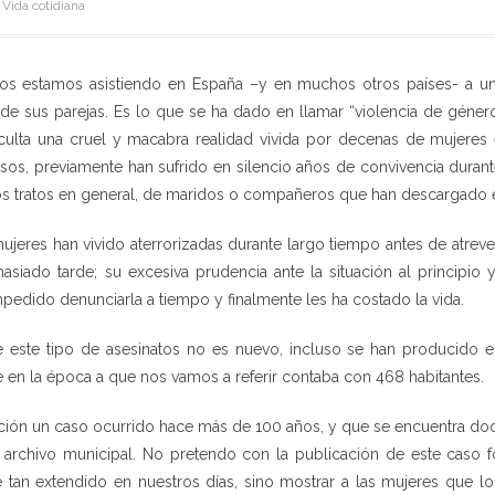
Vida cotidiana
ños estamos asistiendo en España –y en muchos otros países- a u
e sus parejas. Es lo que se ha dado en llamar “violencia de géner
culta una cruel y macabra realidad vivida por decenas de mujeres 
sos, previamente han sufrido en silencio años de convivencia durant
os tratos en general, de maridos o compañeros que han descargado en 
jeres han vivido aterrorizadas durante largo tiempo antes de atreve
siado tarde; su excesiva prudencia ante la situación al principio
mpedido denunciarla a tiempo y finalmente les ha costado la vida.
 este tipo de asesinatos no es nuevo, incluso se han producido
e en la época a que nos vamos a referir contaba con 468 habitantes.
ación un caso ocurrido hace más de 100 años, y que se encuentra do
 archivo municipal. No pretendo con la publicación de este caso
 tan extendido en nuestros días, sino mostrar a las mujeres que l