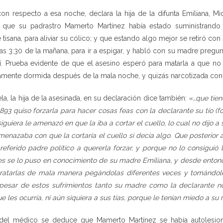
on respecto a esa noche, declara la hija de la difunta Emiliana, Mi
 que su padrastro Mamerto Martínez había estado suministrando 
 tisana, para aliviar su cólico; y que estando algo mejor se retiró con
las 3:30 de la mañana, para ir a espigar, y habló con su madre pregu
í. Prueba evidente de que el asesino esperó para matarla a que no 
amente dormida después de la mala noche, y quizás narcotizada con l
a, la hija de la asesinada, en su declaración dice también:
«…que tien
893 quiso forzarla para hacer cosas feas con la declarante su tío (
guiera le amenazó en que la iba a cortar el cuello, lo cual no dijo a
nazaba con que la cortaría el cuello si decía algo. Que posterior a
l referido padre político a quererla forzar, y porque no lo consiguió
s se lo puso en conocimiento de su madre Emiliana, y desde entonc
ratarlas de mala manera pegándolas diferentes veces y tomándole
 pesar de estos sufrimientos tanto su madre como la declarante n
e les ocurría, ni aún siquiera a sus tías, porque le tenían miedo a su 
del médico se deduce que Mamerto Martínez se había autolesiona