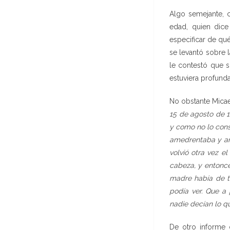
Algo semejante, c
edad, quien dice
especificar de qué
se levantó sobre 
le contestó que s
estuviera profund
No obstante Micael
15 de agosto de 1
y como no lo consi
amedrentaba y ame
volvió otra vez e
cabeza, y entonce
madre había de t
podía ver. Que a
nadie decían lo qu
De otro informe 