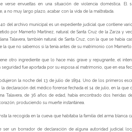
 verse envueltas en una situación de violencia doméstica. El si
e, a no muy largo plazo, acabar con la vida de la maltratada.
0 del archivo municipal es un expediente judicial que contiene vari
tido por Mamerto Martínez, natural de Santa Cruz de la Zarza y vec
iana Talavera, también natural de Santa Cruz, con la que se había cas
e la que no sabemos si la tenía antes de su matrimonio con Mamerto o
iene otro ingrediente que lo hace más grave y repugnante, el inte
con seguridad fue aportada por su esposa al matrimonio, que en esa f
dujeron la noche del 13 de julio de 1894. Uno de los primeros esc
 la declaración del médico forense fechada el 14 de julio, en la que
ana Talavera, de 36 años de edad, había encontrado dos heridas de
 corazón, produciendo su muerte instantánea.
nsta la recogida en la cueva que habitaba la familia del arma blanca 
 ser un borrador de declaración de alguna autoridad judicial lo