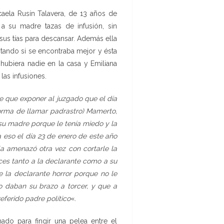
caela Rusín Talavera, de 13 años de
a su madre tazas de infusión, sin
 sus tías para descansar. Además ella
ntando si se encontraba mejor y ésta
hubiera nadie en la casa y Emiliana
as infusiones.
e que exponer al juzgado que el día
forma de llamar padrastro) Mamerto,
 su madre porque le tenía miedo y la
 eso el día 23 de enero de este año
 la amenazó otra vez con cortarle la
es tanto a la declarante como a su
 la declarante horror porque no le
o daban su brazo a torcer, y que a
referido padre político
«.
do para fingir una pelea entre el