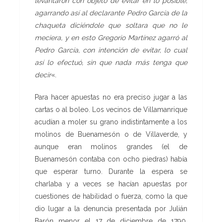
levantaron con objeto de evitar en lo posible,
agarrando así al declarante Pedro García de la
chaqueta diciéndole que soltara que no le
meciera, y en esto Gregorio Martínez agarró al
Pedro García, con intención de evitar, lo cual
así lo efectuó, sin que nada más tenga que
decir
«.
Para hacer apuestas no era preciso jugar a las
cartas o al boleo. Los vecinos de Villamanrique
acudían a moler su grano indistintamente a los
molinos de Buenamesón o de Villaverde, y
aunque eran molinos grandes (el de
Buenamesón contaba con ocho piedras) había
que esperar turno. Durante la espera se
charlaba y a veces se hacían apuestas por
cuestiones de habilidad o fuerza, como la que
dio lugar a la denuncia presentada por Julián
Barón menor el 17 de diciembre de 1790,