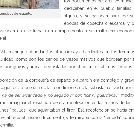
los documentos del archivo municipa
dedicaban en el pueblo familias 
tensilios de esparto.
alguna, y se ganaban parte de su
épocas de cosecha o escarda, y o
scaban en ese trabajo un complemento a su maltrecha economía. 
 él.
 Villamanrique abundan los atochares y albardinales en los terre
linidad, como son los cerros de yesos masivos que bordean por amb
as por gravas y arenas depositadas por el río en los últimos tiempos
boración de la cordelería de esparto o albardín era complejo y gr
según establece una de las condiciones de la subasta realizada por 
ín ha de ser arrancado y no segado ni con hoz ni guardaña…”
, medid
emos imaginar el resultado de esa recolección en las manos de las
unos “palillos” que aguantaban el tirón. Esa recolección se hacía e
establece el mismo documento, y terminaba con la “tendida” sobre 
ermitía.