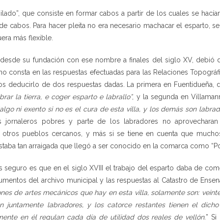
“hilado”, que consiste en formar cabos a partir de los cuales se ha
e cabos. Para hacer pleita no era necesario machacar el esparto, s
era más flexible.
 desde su fundación con ese nombre a finales del siglo XV, debió 
o consta en las respuestas efectuadas para las Relaciones Topográf
os deducirlo de dos respuestas dadas. La primera en Fuentidueña, 
brar la tierra, e coger esparto e labrallo”
, y la segunda en Villamanr
algo ni exento si no es el cura de esta villa, y los demás son labra
s jornaleros pobres y parte de los labradores no aprovechara
 otros pueblos cercanos, y más si se tiene en cuenta que mucho
staba tan arraigada que llegó a ser conocido en la comarca como “Po
 seguro es que en el siglo XVIII el trabajo del esparto daba de comer
mentos del archivo municipal y las respuestas al Catastro de Ensenad
nes de artes mecánicos que hay en esta villa, solamente son: veinte
n juntamente labradores, y los catorce restantes tienen el dicho 
ente en él regulan cada día de utilidad dos reales de vellón.
” Si