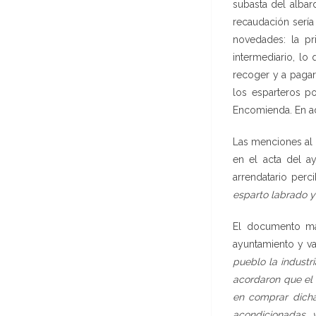
subasta del albar
recaudación sería
novedades: la pr
intermediario, lo
recoger y a pagar
los esparteros po
Encomienda. En ad
Las menciones al 
en el acta del a
arrendatario perc
esparto labrado 
El documento má
ayuntamiento y var
pueblo la industr
acordaron que el
en comprar dicha
acondicionadas, 