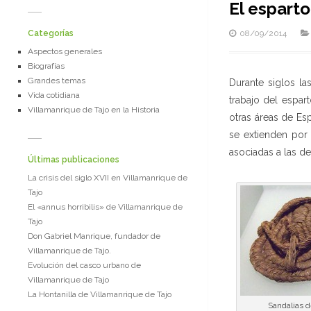
El esparto
Categorías
08/09/2014
Aspectos generales
Biografías
Grandes temas
Durante siglos l
Vida cotidiana
trabajo del espar
Villamanrique de Tajo en la Historia
otras áreas de Es
se extienden por 
asociadas a las de
Últimas publicaciones
La crisis del siglo XVII en Villamanrique de
Tajo
El «annus horribilis» de Villamanrique de
Tajo
Don Gabriel Manrique, fundador de
Villamanrique de Tajo.
Evolución del casco urbano de
Villamanrique de Tajo
La Hontanilla de Villamanrique de Tajo
Sandalias 