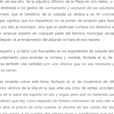
dín de ese año. Se la adjudicó Alfonso de la Plaza en 100 reales, y
 destinada a los gastos de «
armamento y vestuario de los voluntario
imera, que el beneficio de la subasta se dedica a un fin concr
 que significa que los esparteros no se ponen de acuerdo para hac
 por ello al municipio, sino que un particular compra los derechos 
r arrancar esparto en cualquier parte del término municipal, exce
elante, el arrendamiento del albardín se hará de esa manera.
esparto y su labor son frecuentes en los expedientes de subasta del
yuntamiento para arrendar la romana y medida, fechada el 15 de
ibía también una cantidad por «
los efectos que no sea necesario 
y en rama
«.
s reciente sobre este tema, fechado el 12 de noviembre de 186
ios vecinos de la villa en la que, ante una crisis de ventas, acordar
ia de la labor del esparto en lías y sogas; pero que no habiendo sa
 dinero que hay como depósito de fondos comunales de esta villa 
 obra al precio de ocho cuartos la docena de lías cortas del la
y las sogas a 19 cuartos del mismo largo y condiciones que las 