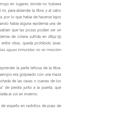
remojo en lugares donde no hubiera
o, para ablandar la fibra, y al cabo
a, por lo que había de hacerse lejos
 Cuando había alguna epidemia una de
 sabían que las pozas podían ser un
demia de cólera sufrida en 1854-55
ntre otras, queda prohibido lavar,
 las aguas inmundas no se mezclen
ender la parte leñosa de la fibra.
s manojos era golpeado con una maza
chada de las casas o cuevas de los
a” de piedra junto a la puerta, que
ita al sol en invierno.
 de esparto en rastrillos de púas de