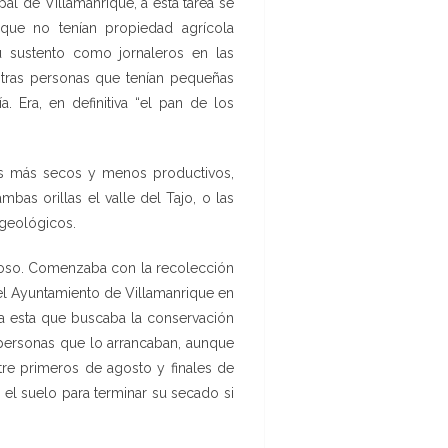
l de Villamanrique, a esta tarea se
que no tenían propiedad agrícola
 sustento como jornaleros en las
tras personas que tenían pequeñas
Era, en definitiva “el pan de los
nos más secos y menos productivos,
as orillas el valle del Tajo, o las
 geológicos.
avoso. Comenzaba con la recolección
el Ayuntamiento de Villamanrique en
a esta que buscaba la conservación
 personas que lo arrancaban, aunque
ntre primeros de agosto y finales de
el suelo para terminar su secado si