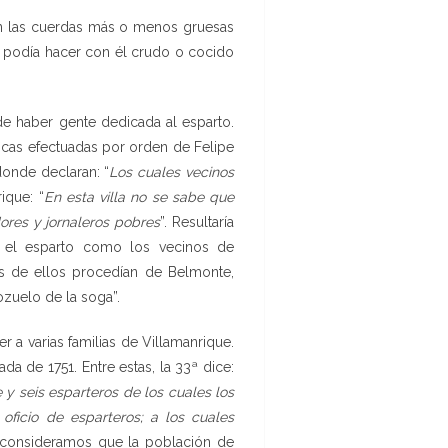
cían las cuerdas más o menos gruesas
e podía hacer con él crudo o cocido
de haber gente dedicada al esparto.
icas efectuadas por orden de Felipe
donde declaran: “
Los cuales vecinos
ique: “
En esta villa no se sabe que
dores y jornaleros pobres
”. Resultaría
n el esparto como los vecinos de
s de ellos procedían de Belmonte,
zuelo de la soga”.
 a varias familias de Villamanrique.
a de 1751. Entre estas, la 33ª dice:
 y seis esparteros de los cuales los
oficio de esparteros; a los cuales
 consideramos que la población de