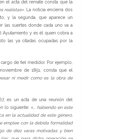
 en el acta del remate consta que la
s realistas
«. La noticia encierra dos
eto, y la segunda, que aparece un
er las suertes donde cada uno va a
al Ayutamiento y es él quien cobra a
pto las ya citadas ocupadas por la
 cargo de fiel medidor. Por ejemplo,
 noviembre de 1851, consta que el
pesar ni medir como es la obra de
7, es un acta de una reunión del
on lo siguiente: «…
habiendo en este
ca en la actualidad de este género,
se emplee con la debida formalidad
rgo de diez varas motivadas y bien
lías; que para dicha operación se