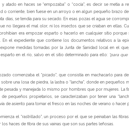
 y atado en haces se “empozaba” o “cocía”, es decir se metía a 
 o corriente, bien fuese en un arroyo o en algun pequeño brazo del rí
nta días, se tendía para su secado. En esas pozas el agua se corrompí
ue no llegara el mal olor, ni los insectos que se criaban en ellas.
prohibian era empozar esparto o hacerlo en cualquier sitio porque
. En el expediente que contiene los documentos relativos a la epi
expone medidas tomadas por la Junta de Sanidad local en el que, e
sparto en el río, salvo en el sitio determinado para ello:
“para que
ado comenzaba el “picado”, que consistía en machacarlo para despr
ía sobre una losa de piedra, la lastra o “lancha”, donde en pequeño
te pesada y manejada lo mismo por hombres que por mujeres. La fa
 de pequeños propietarios, se caracterizaban por tener una “lanch
a de asiento para tomar el fresco en las noches de verano o hacer ple
mienza el “rastrillado”, un proceso por el que se peinaban las fibras
 los haces de fibra de sus vainas que son sus partes leñosas.