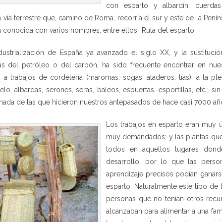
con esparto y albardín: cuerdas
La vía terrestre que, camino de Roma, recorría el sur y este de la Pení
ra conocida con varios nombres, entre ellos “Ruta del esparto”.
dustrialización de España ya avanzado el siglo XX, y la sustitución
das del petróleo o del carbón, ha sido frecuente encontrar en nues
s a trabajos de cordelería (maromas, sogas, ataderos, lías), a la p
elo, albardas, serones, seras, baleos, espuertas, esportillas, etc.; si
finada de las que hicieron nuestros antepasados de hace casi 7000 añ
Los trabajos en esparto eran muy út
muy demandados; y las plantas que
todos en aquellos lugares donde
desarrollo, por lo que las person
aprendizaje precisos podían ganarse
esparto. Naturalmente este tipo de 
personas que no tenían otros recur
alcanzaban para alimentar a una fam