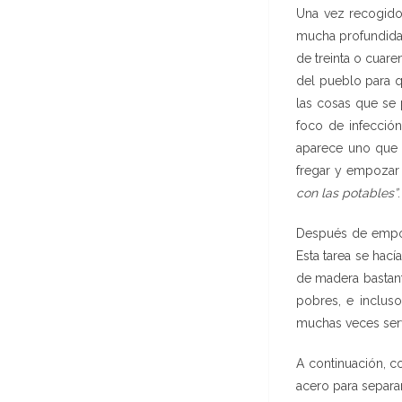
Una vez recogido
mucha profundidad
de treinta o cuare
del pueblo para q
las cosas que se 
foco de infección
aparece uno que 
fregar y empozar e
con las potables”
.
Después de empoz
Esta tarea se hac
de madera bastan
pobres, e incluso
muchas veces serví
A continuación, co
acero para separar