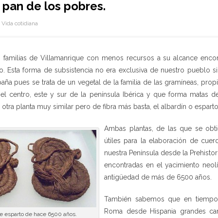
 pan de los pobres.
Vida cotidiana
as familias de Villamanrique con menos recursos a su alcance enc
to. Esta forma de subsistencia no era exclusiva de nuestro pueblo 
paña pues se trata de un vegetal de la familia de las gramíneas, pro
el centro, este y sur de la península Ibérica y que forma matas d
 otra planta muy similar pero de fibra más basta, el albardín o espart
Ambas plantas, de las que se obti
útiles para la elaboración de cuer
nuestra Península desde la Prehistor
encontradas en el yacimiento neolí
antigüedad de más de 6500 años.
También sabemos que en tiempos
Roma desde Hispania grandes can
de esparto de hace 6500 años.