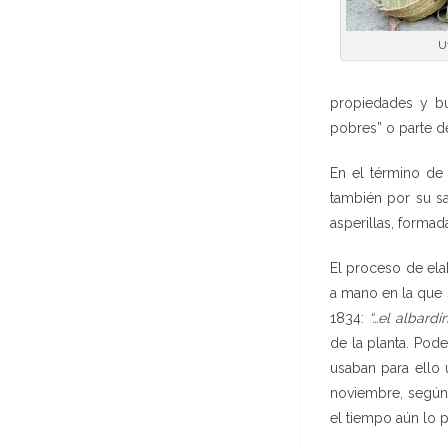
U
propiedades y bu
pobres” o parte de
En el término de
también por su sa
asperillas, formad
El proceso de ela
a mano en la que 
1834:
“…el albard
de la planta. Pod
usaban para ello 
noviembre, según 
el tiempo aún lo p