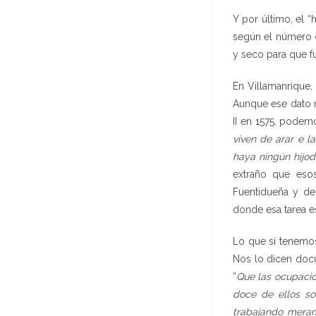
Y por último, el 
según el número d
y seco para que fu
En Villamanrique,
Aunque ese dato n
II en 1575, podem
viven de arar e la
haya ningún hijod
extraño que eso
Fuentidueña y de
donde esa tarea e
Lo que sí tenemos
Nos lo dicen docu
“
Que las ocupacio
doce de ellos so
trabajando meram