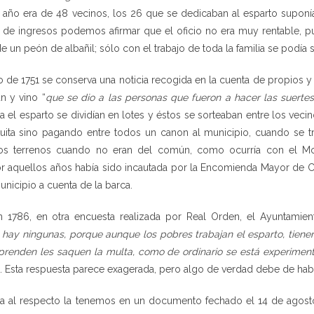
 año era de 48 vecinos, los 26 que se dedicaban al esparto suponí
s de ingresos podemos afirmar que el oficio no era muy rentable, p
de un peón de albañil; sólo con el trabajo de toda la familia se podía s
de 1751 se conserva una noticia recogida en la cuenta de propios 
n y vino “
que se dio a las personas que fueron a hacer las suertes
 el esparto se dividían en lotes y éstos se sorteaban entre los veci
uita sino pagando entre todos un canon al municipio, cuando se tr
los terrenos cuando no eran del común, como ocurría con el Mo
or aquellos años había sido incautada por la Encomienda Mayor de C
municipio a cuenta de la barca.
 1786, en otra encuesta realizada por Real Orden, el Ayuntamien
hay ningunas, porque aunque los pobres trabajan el esparto, tiene
 aprenden les saquen la multa, como de ordinario se está experime
”. Esta respuesta parece exagerada, pero algo de verdad debe de hab
cia al respecto la tenemos en un documento fechado el 14 de agost