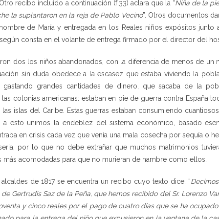
 Otro recibo incluido a continuación (f.33) aclara que la “
Niña de la pi
che la suplantaron en la reja de Pablo Vecino
”. Otros documentos dan
 nombre de María y entregada en los Reales niños expósitos junt
según consta en el volante de entrega firmado por el director del hos
eron dos los niños abandonados, con la diferencia de menos de un me
uación sin duda obedece a la escasez que estaba viviendo la pobla
 gastando grandes cantidades de dinero, que sacaba de la pobl
las colonias americanas: estaban en pie de guerra contra España to
o las islas del Caribe. Estas guerras estaban consumiendo cuantios
i a esto unimos la endeblez del sistema económico, basado esen
ntraba en crisis cada vez que venía una mala cosecha por sequía o he
iseria, por lo que no debe extrañar que muchos matrimonios tuvier
ias más acomodadas para que no murieran de hambre como ellos.
 alcaldes de 1817 se encuentra un recibo cuyo texto dice: “
Decimos 
de Gertrudis Saz de la Peña, que hemos recibido del Sr. Lorenzo Vara
 noventa y cinco reales por el pago de cuatro días que se ha ocupado 
ado para la entrega del niño que expusieron en la ventana de la cas