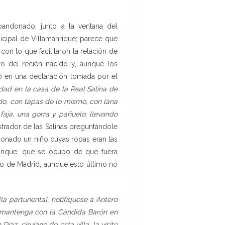
bandonado, junto a la ventana del
nicipal de Villamanrique; parece que
con lo que facilitaron la relación de
ro del recién nacido y, aunque los
ano en una declaración tomada por el
dad en la casa de la Real Salina de
ndo, con tapas de lo mismo, con lana
 faja, una gorra y pañuelo; llevando
istrador de las Salinas preguntándole
ndonado un niño cuyas ropas eran las
anrique, que se ocupó de que fuera
cio de Madrid, aunque esto último no
a parturienta], notifíquese a Antero
e mantenga con la Cándida Barón en
az, cirujano de esta villa, la visite