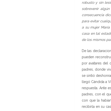
robusto y sin les
sobrevenir algún 
consecuencia dic
para evitar cualq
a su mujer María
casa en tal estad
de los mismos par
De las declaracio
pueden reconstrui
por avatares del 
padres, donde viv
se sintió deshonr
llegó Cándida a V
respuesta. Ante e
padres, con el qu
con que la había
recibirla en su ca