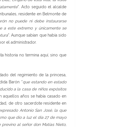
iatamente
”. Acto seguido el alcalde
ibunales, residente en Belmonte de
rón no puede ni debe instaurarse
nte a este extremo y únicamente se
atura
”. Aunque sabían que había sido
or el administrador.
a historia no termina aquí, sino que
dado del regimiento de la princesa,
dida Barón “
que estando en estado
ducido a la casa de niños expósitos
 en aquellos años se había casado en
dad, de otro sacerdote residente en
 expresado Antonio San José, la que
ismo que dio a luz el día 27 de mayo
previno al señor don Matías Nieto,