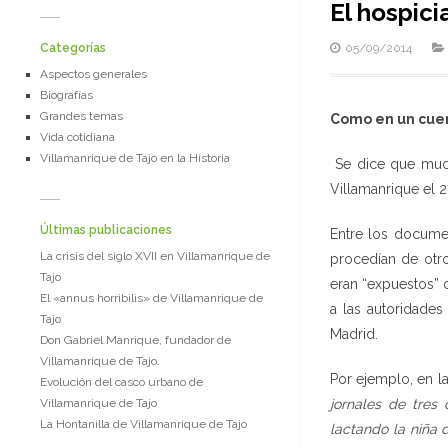
El hospici
Categorías
05/09/2014
Aspectos generales
Biografías
Grandes temas
Como en un cue
Vida cotidiana
Villamanrique de Tajo en la Historia
Se dice que much
Villamanrique el 
Últimas publicaciones
Entre los docume
La crisis del siglo XVII en Villamanrique de
procedían de otro
Tajo
eran “expuestos” 
El «annus horribilis» de Villamanrique de
a las autoridades
Tajo
Madrid.
Don Gabriel Manrique, fundador de
Villamanrique de Tajo.
Por ejemplo, en l
Evolución del casco urbano de
Villamanrique de Tajo
jornales de tres
La Hontanilla de Villamanrique de Tajo
lactando la niña 