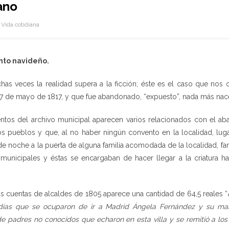
ano
Vida cotidiana
nto navideño.
as veces la realidad supera a la ficción; éste es el caso que nos
27 de mayo de 1817, y que fue abandonado, “expuesto”, nada más nace
ntos del archivo municipal aparecen varios relacionados con el 
s pueblos y que, al no haber ningún convento en la localidad, lug
de noche a la puerta de alguna familia acomodada de la localidad, f
 municipales y éstas se encargaban de hacer llegar a la criatura h
as cuentas de alcaldes de 1805 aparece una cantidad de 64,5 reales “
 días que se ocuparon de ir a Madrid Ángela Fernández y su ma
de padres no conocidos que echaron en esta villa y se remitió a los 