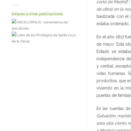
corte de Madrid
”.
de 1805) en la no
Enlaces a otras publicaciones
bautizada con el
RECICLÓPOLIS : comentarios de
estaba ordenado, 
esculturas
Libro de los Privilegios de Santa Cruz
En el año 1817 fu
de la Zarza
de mayo. Esta sit
Estado se estaba
independencia de 
y central, except
vidas humanas. S
productiva, que e
viviendo en la m
puertas de famil
En las cuentas de
Gabaldón, marido 
esta villa ciento
a Madrid comision