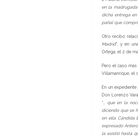
en la madrugada 
dicha entrega en 
pañal que compró 
Otro recibo rela
Madrid
”, y en un
Ortega, el 2 de ma
Pero el caso más
Villamanrique, el 
En un expediente 
Don Lorenzo Vara y
“…
que en la noc
diciendo que se h
en ella Cándida B
expresado Antero 
la asistió hasta q