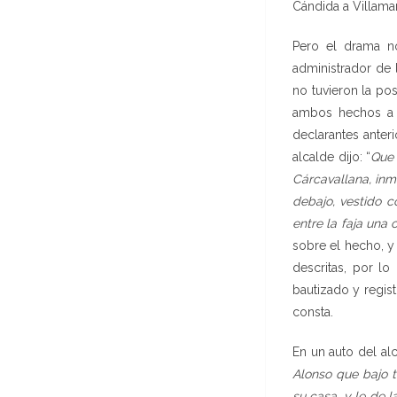
Cándida a Villama
Pero el drama no
administrador de 
no tuvieron la pos
ambos hechos a l
declarantes anter
alcalde dijo: “
Que 
Cárcavallana, inm
debajo, vestido c
entre la faja una
sobre el hecho, y
descritas, por l
bautizado y regist
consta.
En un auto del al
Alonso que bajo 
su casa, y le de l