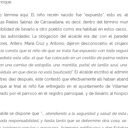
nrique.
 termina aquí. El niño recién nacido fue “expuesto”, esto es, a
las Reales Salinas de Cárcavallana, es decir, dentro del término mu
ibilidad de llevarlo a otro pueblo como era habitual en estos casos, 
as autoridades. La obligación del alcalde era dar con el parade
iores, Antero, Maria Cruz y Antonio, dijeron desconocerlo, el ciruj
le consta que el niño de que se trata fue expuesto con toda seguri
ediata esta villa, el que fue colocado en un cestillo de palma redo
on una camisa de estopilla, una mantilla, pañal de lanilla azul, una
 cédula en que decía no está bautizado
”. El alcalde escribió al admin
 tres días después, éste contestó que efectivamente allí habían aba
o que al final el niño fue entregado en el ayuntamiento de Villam
rado por el párroco en el registro parroquial, y de llevarlo al hospi
calde se dispone que: “…
atendiendo a la seguridad y salud de ésta [l
toda responsabilidad, y hasta tanto que se determine otra cosa, s
a asistencia regular y necesaria. Asimismo notifíquese a don Esteban Dí