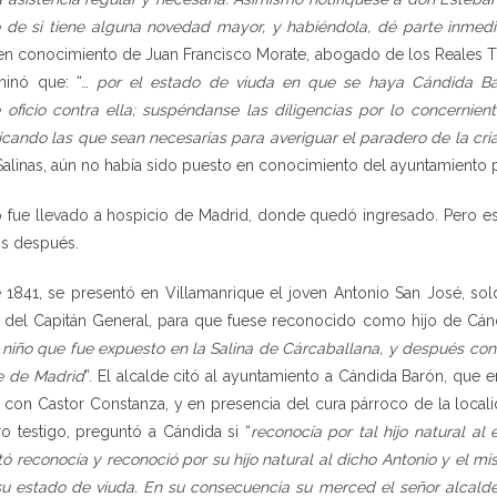
o de si tiene alguna novedad mayor, y habiéndola, dé parte inmed
n conocimiento de Juan Francisco Morate, abogado de los Reales Tr
aminó que: “…
por el estado de viuda en que se haya Cándida Ba
 oficio contra ella; suspéndanse las diligencias por lo concernie
icando las que sean necesarias para averiguar el paradero de la cri
Salinas, aún no había sido puesto en conocimiento del ayuntamiento p
o fue llevado a hospicio de Madrid, donde quedó ingresado. Pero est
os después.
1841, se presentó en Villamanrique el joven Antonio San José, sol
del Capitán General, para que fuese reconocido como hijo de Cán
n niño que fue expuesto en la Salina de Cárcaballana, y después con
te de Madrid
”. El alcalde citó al ayuntamiento a Cándida Barón, que
con Castor Constanza, y en presencia del cura párroco de la locali
o testigo, preguntó a Cándida si “
reconocía por tal hijo natural al
ó reconocía y reconoció por su hijo natural al dicho Antonio y el m
u estado de viuda. En su consecuencia su merced el señor alcalde 