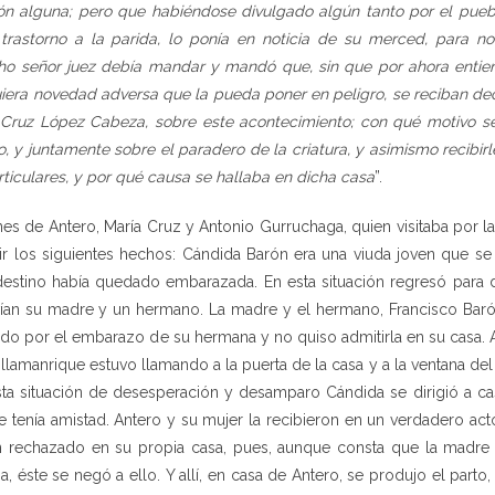
ión alguna; pero que habiéndose divulgado algún tanto por el pueb
trastorno a la parida, lo ponía en noticia de su merced, para no 
ho señor juez debía mandar y mandó que, sin que por ahora entie
uiera novedad adversa que la pueda poner en peligro, se reciban dec
 Cruz López Cabeza, sobre este acontecimiento; con qué motivo se
o, y juntamente sobre el paradero de la criatura, y asimismo recibi
ticulares, y por qué causa se hallaba en dicha casa
”.
nes de Antero, María Cruz y Antonio Gurruchaga, quien visitaba por l
r los siguientes hechos: Cándida Barón era una viuda joven que se h
destino había quedado embarazada. En esta situación regresó para 
ían su madre y un hermano. La madre y el hermano, Francisco Barón
ado por el embarazo de su hermana y no quiso admitirla en su casa. 
illamanrique estuvo llamando a la puerta de la casa y a la ventana de
sta situación de desesperación y desamparo Cándida se dirigió a c
e tenía amistad. Antero y su mujer la recibieron en un verdadero acto
n rechazado en su propia casa, pues, aunque consta que la madre
sa, éste se negó a ello. Y allí, en casa de Antero, se produjo el part