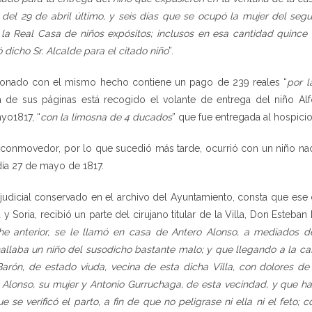
del 29 de abril último, y seis días que se ocupó la mujer del seg
la Real Casa de niños expósitos; inclusos en esa cantidad quince 
dicho Sr. Alcalde para el citado niño
”.
cionado con el mismo hecho contiene un pago de 239 reales “
por l
a de sus páginas está recogido el volante de entrega del niño A
yo1817, “
con la limosna de 4 ducados
” que fue entregada al hospicio
 conmovedor, por lo que sucedió más tarde, ocurrió con un niño n
día 27 de mayo de 1817.
judicial conservado en el archivo del Ayuntamiento, consta que ese dí
 Soria, recibió un parte del cirujano titular de la Villa, Don Esteban 
he anterior, se le llamó en casa de Antero Alonso, a mediados
allaba un niño del susodicho bastante malo; y que llegando a la ca
arón, de estado viuda, vecina de esta dicha Villa, con dolores de
Alonso, su mujer y Antonio Gurruchaga, de esta vecindad, y que ha
ue se verificó el parto, a fin de que no peligrase ni ella ni el feto;