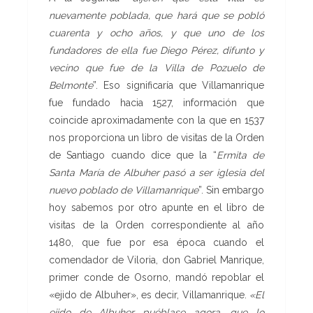
nuevamente poblada, que h
ará que se pobló
cuarenta y ocho años, y que uno de los
fundadores de ella fue Diego Pérez, difunto y
vecino que fue de la Villa de Pozuelo de
Belmonte
”. Eso significaría que Villamanrique
fue fundado hacia 1527, información que
coincide aproximadamente con la que en 1537
nos proporciona un libro de visitas de la Orden
de Santiago cuando dice que la “
Ermita de
Santa María de Albuher pasó a ser iglesia del
nuevo poblado de Villamanrique
”. Sin embargo
hoy sabemos por otro apunte en el libro de
visitas de la Orden correspondiente al año
1480, que fue por esa época cuando el
comendador de Viloria, don Gabriel Manrique,
primer conde de Osorno, mandó repoblar el
«ejido de Albuher», es decir, Villamanrique.
«El
ejido de Albuher puéblas
e
agora, qu
e
lo