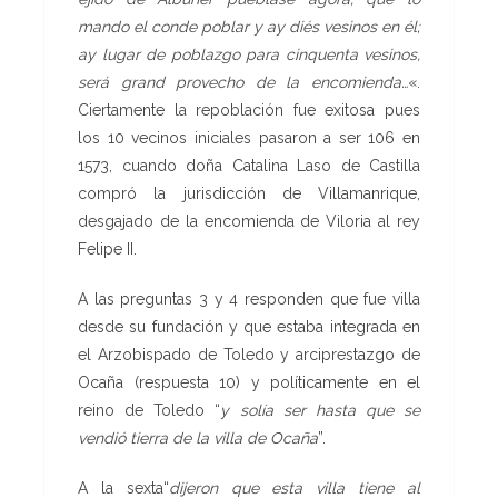
mando
e
l cond
e
poblar y ay di
é
s vesinos
e
n
é
l;
ay lu
g
ar de pobla
z
go para cinquenta vesinos
,
ser
á
grand prov
e
cho de la en
c
omi
e
nd
a…
«.
Ciertamente la repoblación fue exitosa pues
los 10 vecinos iniciales pasaron a ser 106 en
1573, cuando doña Catalina Laso de Castilla
compró la jurisdicción de Villamanrique,
desgajado de la encomienda de Viloria al rey
Felipe II.
A las preguntas 3 y 4 responden que fue villa
desde su fundación y que estaba integrada en
el Arzobispado de Toledo y arciprestazgo de
Ocaña (respuesta 10) y políticamente en el
reino de Toledo “
y solía ser hasta que se
vendió tierra
de la villa de Ocaña
”.
A la sexta“
dijeron que esta villa tiene al