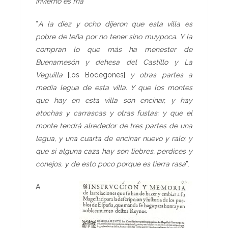
invierno es fría
”
“
A la diez y ocho dijeron que esta villa es
pobre de leña por no tener sino
muy
poca.
Y la
compran lo que más ha menester de
Buenamesón y dehesa del Castillo y La
Veguilla
[los Bodegones]
y otras partes a
media legua de esta villa. Y que los montes
que hay en esta villa son
encinar, y hay
atochas y carrascas y otras fustas; y que el
monte tendrá
alrededor de tres partes de una
legua, y una cuarta de encinar
nuevo y ralo; y
que si alguna caza hay son liebres, perdices y
conejos,
y de esto poco porque es tierra rasa
”.
A