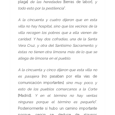
plaga]
de las heredades
[tierras de labor]
,
y
todo esto por la pestilencia
”.
A la cincuenta y cuatro dijeron que en esta
villa no hay hospital, sino que los vecinos de la
villa recogen los pobres que a ella vienen de
caridad. Y hay dos cofradías, una de la Santa
Vera Cruz, y otra del Santísimo Sacramento; y
éstas no tienen otra limosna más de lo que se
allega de limosna en el pueblo.
A la cincuenta y cinco dijeron que esta villa no
es pasajera
[no pasaban por ella vías de
comunicación importantes]
sino muy poco, y
esto de los pueblos comarcanos a la Corte
[Madrid]
. Y en el
término no hay ventas
ningunas porque el término es pequeño
”.
Posteriormente sí hubo un camino importante
porque, según se deduce de algunos