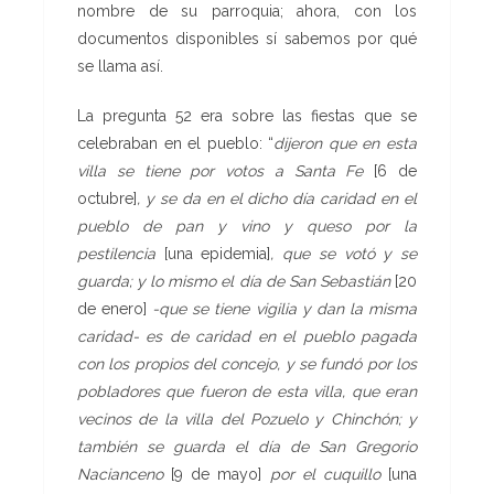
nombre de su parroquia; ahora, con los
documentos disponibles sí sabemos por qué
se llama así.
La pregunta 52 era sobre las fiestas que se
celebraban en el pueblo: “
dijeron que en esta
villa
se tiene por votos a Santa Fe
[6 de
octubre]
, y se da en el dicho día caridad en el
pueblo de pan y vino y queso por la
pestilencia
[una epidemia]
, que se votó y se
guarda; y lo mismo el día de San Sebastián
[20
de enero]
-que se tiene vigilia y dan la misma
caridad- es de caridad en el pueblo pagada
con los propios del
concejo, y se fundó por los
pobladores que fueron de esta villa, que
eran
vecinos de la villa del Pozuelo y Chinchón; y
también se guarda
el día de San Gregorio
Nacianceno
[9 de mayo]
por el cuquillo
[una