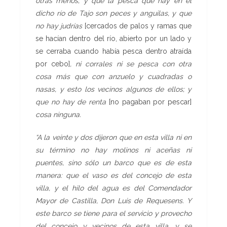
otras menos; y que la pesca que hay en el
dicho río de Tajo son peces y anguilas, y que
no hay judrías
[cercados de palos y ramas que
se hacían dentro del río, abierto por un lado y
se cerraba cuando había pesca dentro atraída
por cebo]
, ni corrales ni se pesca con otra
cosa más que con anzuelo y
cuadradas o
nasas, y esto los vecinos algunos de ellos; y
que no hay de renta
[no pagaban por pescar]
cosa ninguna.
“A la veinte y dos dijeron que en esta villa ni en
su término no hay molinos ni aceñas ni
puentes, sino sólo un barco que es de esta
manera: que el vaso es del concejo de esta
villa, y el hilo del agua es del Comendador
Mayor de Castilla, Don Luis de Requesens. Y
este barco se tiene para el servicio y provecho
del concejo y vecinos de esta villa, y se