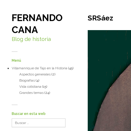
FERNANDO
SRSáez
CANA
Blog de historia
Menú
Villamanrique de Tajo en la Historia
(45)
Aspectos generales
(2)
Biografías
(4)
Vida cotidiana
(15)
Grandes temas
(24)
Buscar en esta web